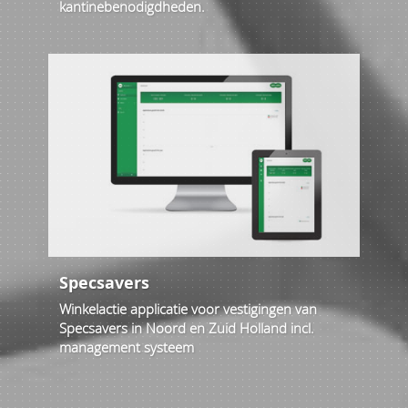
kantinebenodigdheden.
Specsavers
Winkelactie applicatie voor vestigingen van
Specsavers in Noord en Zuid Holland incl.
management systeem